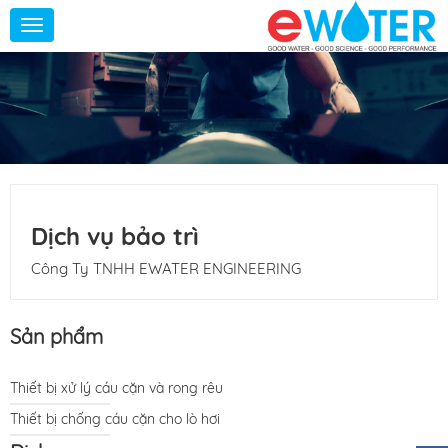
Toggle
navigation
Dịch vụ bảo trì
Công Ty TNHH EWATER ENGINEERING
Sản phẩm
Thiết bị xử lý cáu cặn và rong rêu
Thiết bị chống cáu cặn cho lò hơi